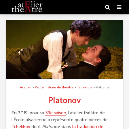
Accueil
>
Petite histoire du théâtre
>
Tchekhov
>
Platonov
Platonov
En 2019, pour sa
53e saison
, l’atelier théâtre de
l’École alsacienne a représenté quatre pièces de
Tchekhov
dont
Platonov
, dans
la traduction de