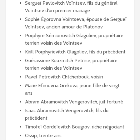
Sergueï Pavlovitch Voïntsev, fils du général
Voïntsev d’un premier mariage
Sophie Égorovna Voïntseva, épouse de Sergueï
Voïntsev, ancien amour de Platonov
Porphyre Sémionovitch Glagoliev, propriétaire
terrien voisin des Voïntsev
Kirill Porphyrievitch Glagoliev, fils du précédent
Guérassime Kouzmitch Petrine, propriétaire
terrien voisin des Voïntsev
Pavel Petrovitch Chtcherbouk, voisin
Marie Efimovna Grekova, jeune fille de vingt
ans
Abram Abramovitch Vengerovitch, juif fortuné
Isaac Abramovitch Vengerovitch, fils du
précédent
Timofeï Gordéïevitch Bougrov, riche négociant
Ossip, trente ans