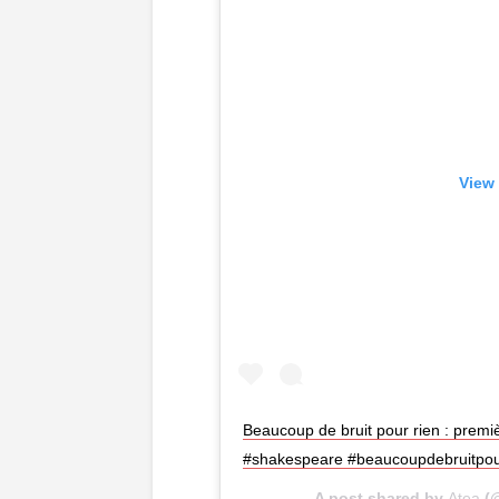
View 
Beaucoup de bruit pour rien : premi
#shakespeare #beaucoupdebruitpou
A post shared by
Atea
(@