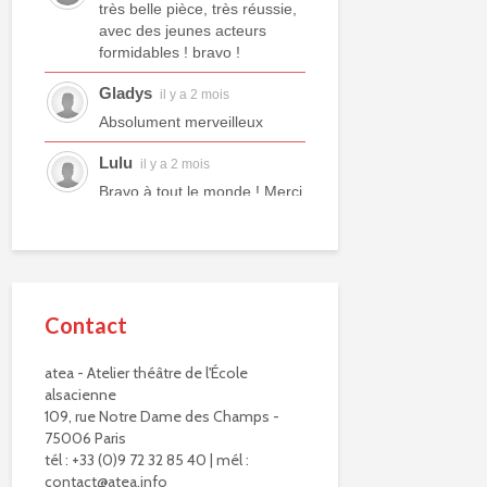
très belle pièce, très réussie,
avec des jeunes acteurs
formidables ! bravo !
Gladys
il y a 2 mois
Absolument merveilleux
Lulu
il y a 2 mois
Bravo à tout le monde ! Merci
à tous les professeurs et à
tous les camarades
comédiens. Une année ex...
voir plus
Contact
Murielle R.
il y a 2 mois
Bravo à eux. Bravo à vous !
atea - Atelier théâtre de l'École
alsacienne
Virginie Delisle
il y a 3 mois
109, rue Notre Dame des Champs -
Bravo à toute l'équipe de
75006 Paris
L'ATEA.
tél : +33 (0)9 72 32 85 40 | mél :
Un choix exigeant.
contact@atea.info