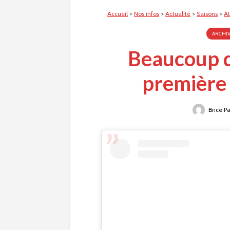
Accueil
>
Nos infos
>
Actualité
>
Saisons
>
A
ARCHI
Beaucoup de
première 
Brice P