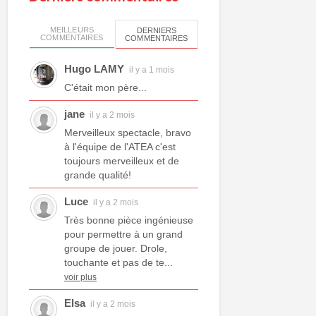
MEILLEURS
DERNIERS
COMMENTAIRES
COMMENTAIRES
Hugo LAMY
il y a 1 mois
C'était mon père...
jane
il y a 2 mois
Merveilleux spectacle, bravo
à l'équipe de l'ATEA c'est
toujours merveilleux et de
grande qualité!
Luce
il y a 2 mois
Très bonne pièce ingénieuse
pour permettre à un grand
groupe de jouer. Drole,
touchante et pas de te...
voir plus
Elsa
il y a 2 mois