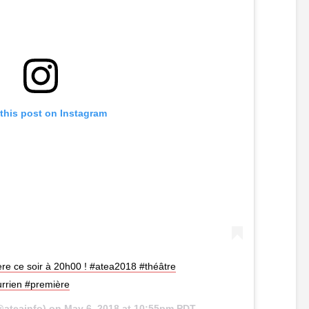
this post on Instagram
ère ce soir à 20h00 ! #atea2018 #théâtre
rrien #première
ateainfo) on
May 6, 2018 at 10:55pm PDT