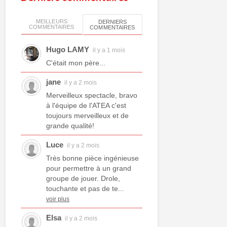
MEILLEURS
DERNIERS
COMMENTAIRES
COMMENTAIRES
Hugo LAMY
il y a 1 mois
C'était mon père...
jane
il y a 2 mois
Merveilleux spectacle, bravo
à l'équipe de l'ATEA c'est
toujours merveilleux et de
grande qualité!
Luce
il y a 2 mois
Très bonne pièce ingénieuse
pour permettre à un grand
groupe de jouer. Drole,
touchante et pas de te...
voir plus
Elsa
il y a 2 mois