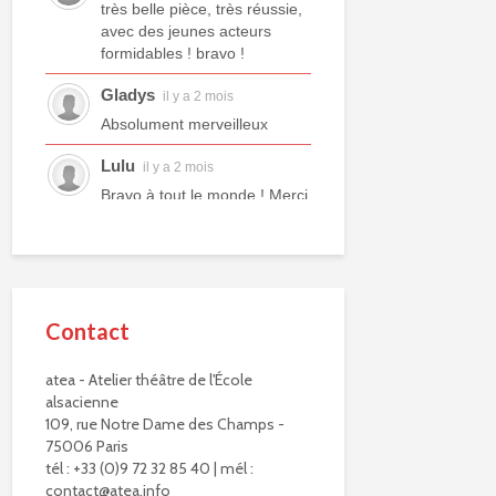
très belle pièce, très réussie,
avec des jeunes acteurs
formidables ! bravo !
Gladys
il y a 2 mois
Absolument merveilleux
Lulu
il y a 2 mois
Bravo à tout le monde ! Merci
à tous les professeurs et à
tous les camarades
comédiens. Une année ex...
voir plus
Contact
Murielle R.
il y a 2 mois
Bravo à eux. Bravo à vous !
atea - Atelier théâtre de l'École
alsacienne
Virginie Delisle
il y a 3 mois
109, rue Notre Dame des Champs -
Bravo à toute l'équipe de
75006 Paris
L'ATEA.
tél : +33 (0)9 72 32 85 40 | mél :
Un choix exigeant.
contact@atea.info