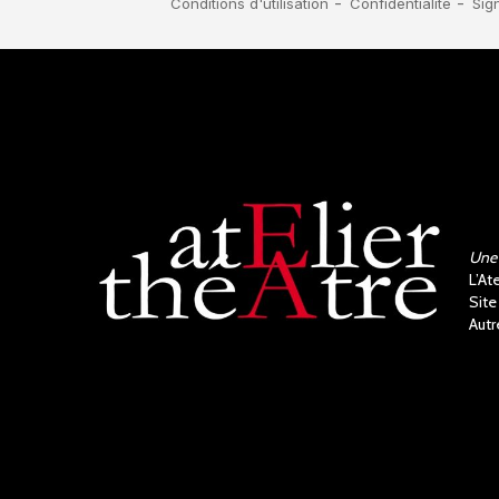
Une 
L’At
Site
Autr