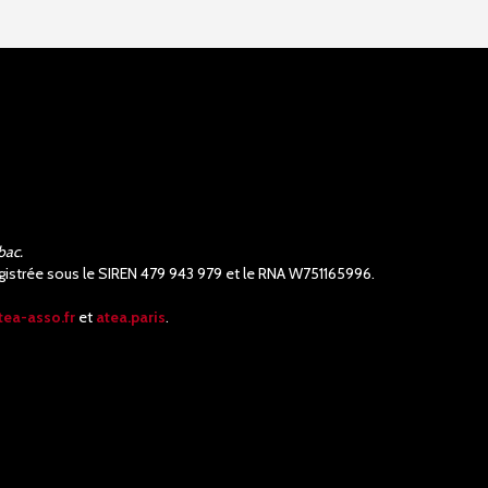
bac.
nregistrée sous le SIREN 479 943 979 et le RNA W751165996.
tea-asso.fr
et
atea.paris
.