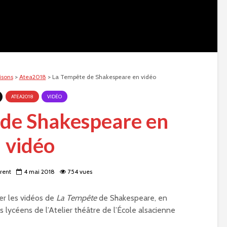
isons
>
Atea2018
>
La Tempête de Shakespeare en vidéo
ATEA2018
VIDÉO
 de Shakespeare en
vidéo
rent
4 mai 2018
754 vues
er les vidéos de
La Tempête
de Shakespeare, en
s lycéens de l’Atelier théâtre de l’École alsacienne