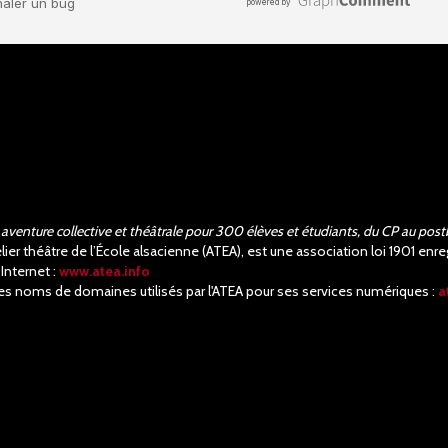
aventure collective et théâtrale pour 300 élèves et étudiants, du CP au post
elier théâtre de l’École alsacienne (ATEA), est une association loi 1901 e
 Internet :
www.atea.info
es noms de domaines utilisés par l'ATEA pour ses services numériques :
a