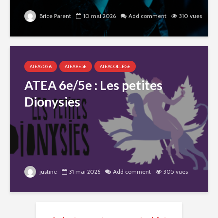
Brice Parent
10 mai 2026
Add comment
310 vues
ATEA2026
ATEA6E5E
ATEACOLLÈGE
ATEA 6e/5e : Les petites
Dionysies
justine
31 mai 2026
Add comment
305 vues