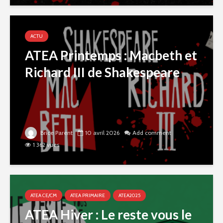
ACTU
ATEA Printemps : Macbeth et
Richard III de Shakespeare
Brice Parent
10 avril 2026
Add comment
1 362 vues
ATEA CE/CM
ATEA PRIMAIRE
ATEA2025
ATEA Hiver : Le reste vous le