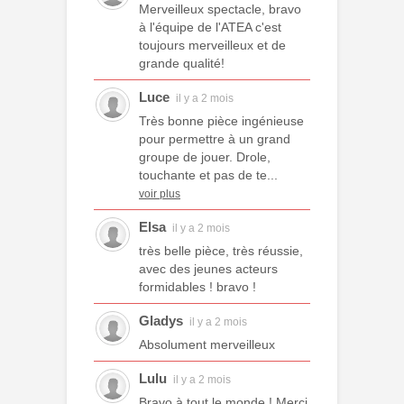
Merveilleux spectacle, bravo
à l'équipe de l'ATEA c'est
toujours merveilleux et de
grande qualité!
Luce
il y a 2 mois
Très bonne pièce ingénieuse
pour permettre à un grand
groupe de jouer. Drole,
touchante et pas de te...
voir plus
Elsa
il y a 2 mois
très belle pièce, très réussie,
avec des jeunes acteurs
formidables ! bravo !
Gladys
il y a 2 mois
Absolument merveilleux
Lulu
il y a 2 mois
Bravo à tout le monde ! Merci