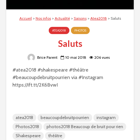
Accueil
>
Nos infos
>
Actualité
>
Saisons
>
Atea2018
>
Saluts
ATEA2018
PHOTOS
Saluts
Brice Parent
10 mai 2018
206 vues
#atea2018 #shakespeare #théâtre
#beaucoupdebruitpourrien via #Instagram
https://ift.tt/2K6BvwI
atea2018
beaucoupdebruitpourrien
instagram
Photos2018
photos2018 Beaucoup de bruit pour rien
Shakespeare
théâtre