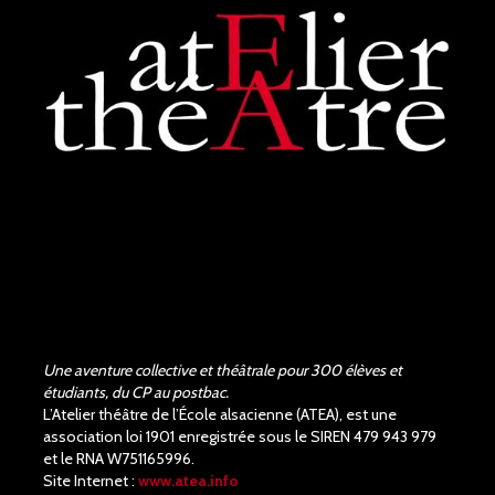
les acteurs et la...
voir plus
Judith Aubry.
il y a 3 mois
Bravo !!! Que de bons
acteurs !! Quel beau travail.
Un Richard III de très bonne
qualité.
Une aventure collective et théâtrale pour 300 élèves et
étudiants, du CP au postbac.
L’Atelier théâtre de l’École alsacienne (ATEA), est une
association loi 1901 enregistrée sous le SIREN 479 943 979
et le RNA W751165996.
Site Internet :
www.atea.info