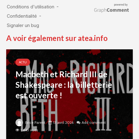
A voir également sur atea.info
ACTU
Macbeth et Richard III de
Shakespeare : la billetterie
est ouverte !
Brice Parent
13 avril 2026
Add comment
1 445 vues