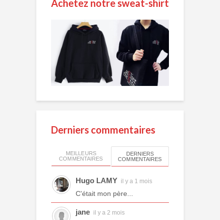
Achetez notre sweat-shirt
Derniers commentaires
MEILLEURS
DERNIERS
COMMENTAIRES
COMMENTAIRES
Hugo LAMY
il y a 1 mois
C'était mon père...
jane
il y a 2 mois