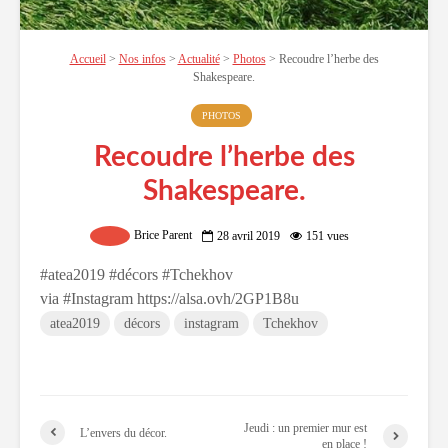
Accueil
>
Nos infos
>
Actualité
>
Photos
>
Recoudre l’herbe des
Shakespeare.
PHOTOS
Recoudre l’herbe des
Shakespeare.
Brice Parent
28 avril 2019
151 vues
#atea2019 #décors #Tchekhov
via #Instagram https://alsa.ovh/2GP1B8u
atea2019
décors
instagram
Tchekhov
Jeudi : un premier mur est
L’envers du décor.
en place !