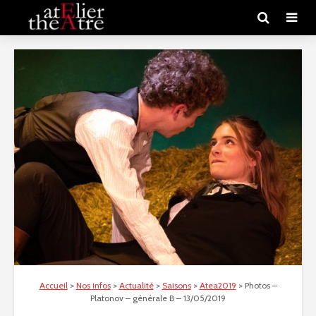
Accueil
>
Nos infos
>
Actualité
>
Saisons
>
Atea2019
>
Photos –
Platonov – générale B – 13/05/2019