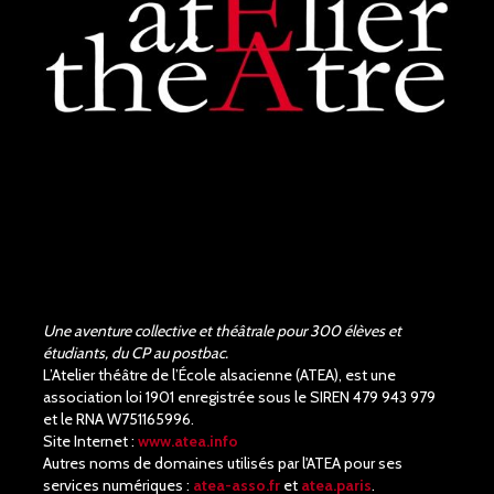
Judith Aubry.
il y a 3 mois
Bravo !!! Que de bons
acteurs !! Quel beau travail.
Un Richard III de très bonne
qualité.
Une aventure collective et théâtrale pour 300 élèves et
étudiants, du CP au postbac.
L’Atelier théâtre de l’École alsacienne (ATEA), est une
association loi 1901 enregistrée sous le SIREN 479 943 979
et le RNA W751165996.
Site Internet :
www.atea.info
Autres noms de domaines utilisés par l'ATEA pour ses
services numériques :
atea-asso.fr
et
atea.paris
.