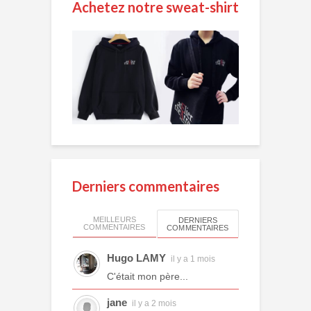
Achetez notre sweat-shirt
Derniers commentaires
MEILLEURS
DERNIERS
COMMENTAIRES
COMMENTAIRES
Hugo LAMY
il y a 1 mois
C'était mon père...
jane
il y a 2 mois