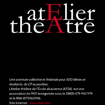
de la pièce de Shakespeare,
les acteurs et la...
voir plus
Judith Aubry.
il y a 3 mois
Bravo !!! Que de bons
acteurs !! Quel beau travail.
Un Richard III de très bonne
qualité.
Une aventure collective et théâtrale pour 300 élèves et
étudiants, du CP au postbac.
L’Atelier théâtre de l’École alsacienne (ATEA), est une
association loi 1901 enregistrée sous le SIREN 479 943 979
et le RNA W751165996.
Site Internet :
www.atea.info