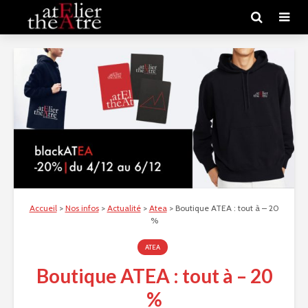
Accueil
>
Nos infos
>
Actualité
>
Atea
>
Boutique ATEA : tout à – 20
%
ATEA
Boutique ATEA : tout à – 20
%