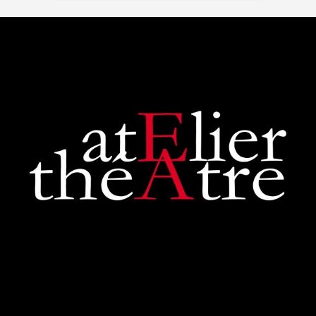
d'une intensité remarquab...
voir plus
Zoraida G.
il y a 3 mois
Superbe performance. On
sent tout le poids du tragique
de la pièce de Shakespeare,
les acteurs et la...
voir plus
Judith Aubry.
il y a 3 mois
Bravo !!! Que de bons
acteurs !! Quel beau travail.
Un Richard III de très bonne
qualité.