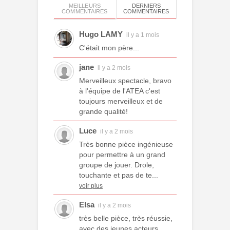
MEILLEURS
DERNIERS
COMMENTAIRES
COMMENTAIRES
Hugo LAMY
il y a 1 mois
C'était mon père...
jane
il y a 2 mois
Merveilleux spectacle, bravo
à l'équipe de l'ATEA c'est
toujours merveilleux et de
grande qualité!
Luce
il y a 2 mois
Très bonne pièce ingénieuse
pour permettre à un grand
groupe de jouer. Drole,
touchante et pas de te...
voir plus
Elsa
il y a 2 mois
très belle pièce, très réussie,
avec des jeunes acteurs