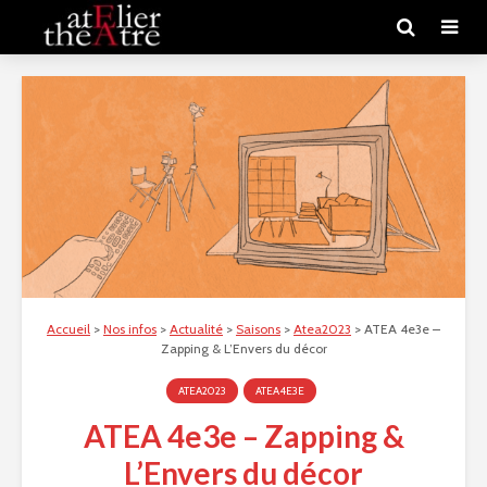
Accueil
>
Nos infos
>
Actualité
>
Saisons
>
Atea2023
>
ATEA 4e3e –
Zapping & L’Envers du décor
ATEA2023
ATEA4E3E
ATEA 4e3e – Zapping &
L’Envers du décor