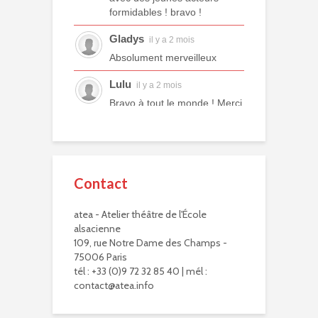
formidables ! bravo !
Gladys
il y a 2 mois
Absolument merveilleux
Lulu
il y a 2 mois
Bravo à tout le monde ! Merci
à tous les professeurs et à
tous les camarades
comédiens. Une année ex...
voir plus
Contact
Murielle R.
il y a 2 mois
atea - Atelier théâtre de l'École
Bravo à eux. Bravo à vous !
alsacienne
Virginie Delisle
109, rue Notre Dame des Champs -
il y a 3 mois
75006 Paris
Bravo à toute l'équipe de
tél : +33 (0)9 72 32 85 40 | mél :
L'ATEA.
contact@atea.info
Un choix exigeant.
Un moment inoubliable,