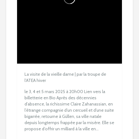
La visite de la vieille dame | par la troupe de
l’ATEA hiver
le 3, 4 et 5 mars 2025 à 20h00
Lien vers la
billetterie en Bio
Après des décennies
d’absence, la richissime Claire Zahanassian, en
l’étrange compagnie d’un cercueil et d’une suite
bigarrée, retourne à Güllen, sa ville natale
depuis longtemps frappée par la misère. Elle se
propose d’offrir un milliard à la ville en...