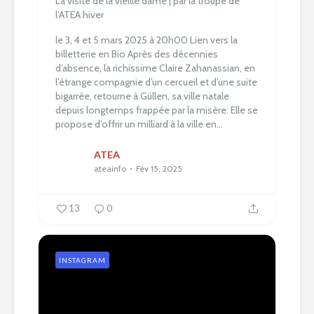
La visite de la vieille dame | par la troupe de
l’ATEA hiver
le 3, 4 et 5 mars 2025 à 20h00
Lien vers la
billetterie en Bio
Après des décennies
d’absence, la richissime Claire Zahanassian, en
l’étrange compagnie d’un cercueil et d’une suite
bigarrée, retourne à Güllen, sa ville natale
depuis longtemps frappée par la misère. Elle se
propose d’offrir un milliard à la ville en...
ATEA
ateainfo
Fév 15, 2025
13
0
INSTAGRAM