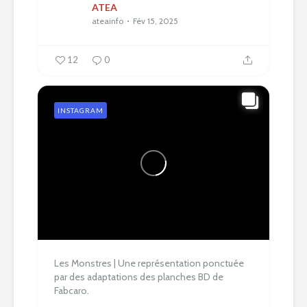
ATEA
ateainfo
Fév 15, 2025
12
0
INSTAGRAM
Les Monstres | Une représentation ponctuée
par des adaptations des planches BD de
Fabcaro.