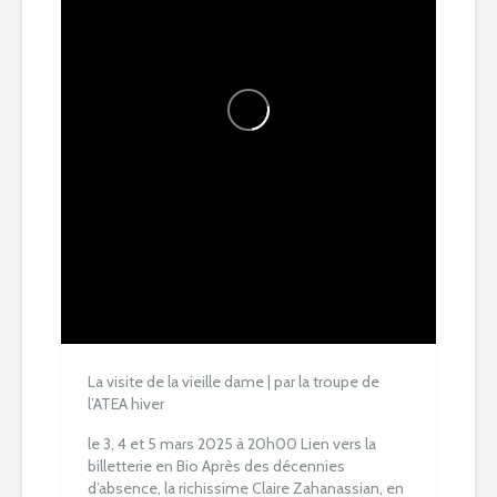
La visite de la vieille dame | par la troupe de
l’ATEA hiver
le 3, 4 et 5 mars 2025 à 20h00
Lien vers la
billetterie en Bio
Après des décennies
d’absence, la richissime Claire Zahanassian, en