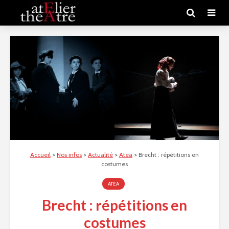
Accueil
>
Nos infos
>
Actualité
>
Atea
>
Brecht : répétitions en
costumes
ATEA
Brecht : répétitions en
costumes