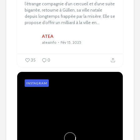
l’étrange compagnie d’un cercueil et d’une suite
bigarrée, retourne à Güllen, sa ville natale
depuis longtemps frappée par la misère. Elle se
propose d’offrir un milliard à la ville en...
ATEA
ateainfo
Fév 15, 2025
35
0
INSTAGRAM