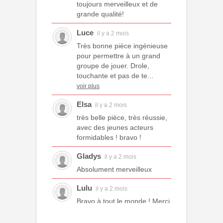
toujours merveilleux et de
grande qualité!
Luce
il y a 2 mois
Très bonne pièce ingénieuse
pour permettre à un grand
groupe de jouer. Drole,
touchante et pas de te...
voir plus
Elsa
il y a 2 mois
très belle pièce, très réussie,
avec des jeunes acteurs
formidables ! bravo !
Gladys
il y a 2 mois
Absolument merveilleux
Lulu
il y a 2 mois
Bravo à tout le monde ! Merci
à tous les professeurs et à
tous les camarades