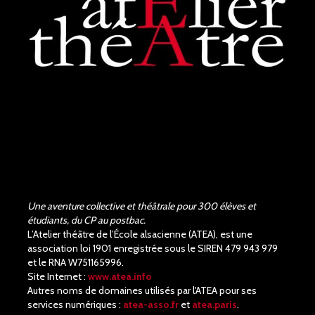
Judith Aubry.
il y a 3 mois
Bravo !!! Que de bons
acteurs !! Quel beau travail.
Un Richard III de très bonne
qualité.
Une aventure collective et théâtrale pour 300 élèves et
étudiants, du CP au postbac.
L’Atelier théâtre de l’École alsacienne (ATEA), est une
association loi 1901 enregistrée sous le SIREN 479 943 979
et le RNA W751165996.
Site Internet :
www.atea.info
Autres noms de domaines utilisés par l'ATEA pour ses
services numériques :
atea-asso.fr
et
atea.paris
.