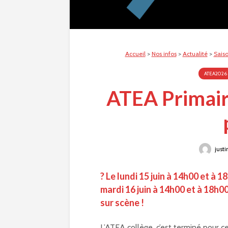
Accueil
>
Nos infos
>
Actualité
>
Sais
ATEA2026
ATEA Primaire
justi
? Le lundi 15 juin à 14h00 et à 
mardi 16 juin à 14h00 et à 18h0
sur scène !
L’ATEA collège, c’est terminé pour c