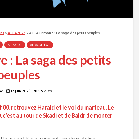
ons
>
ATEA2026
>
ATEA Primaire : La saga des petits peuples
ATEA6E5E
ATEACOLLÈGE
 : La saga des petits
peuples
ne
12 juin 2026
95 vues
18h00, retrouvez Harald et le vol du marteau. Le
0, c’est au tour de Skadi et de Baldr de monter
ette année ! Place à présent aux deux ateliers