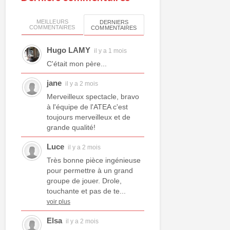
MEILLEURS
DERNIERS
COMMENTAIRES
COMMENTAIRES
Hugo LAMY
il y a 1 mois
C'était mon père...
jane
il y a 2 mois
Merveilleux spectacle, bravo
à l'équipe de l'ATEA c'est
toujours merveilleux et de
grande qualité!
Luce
il y a 2 mois
Très bonne pièce ingénieuse
pour permettre à un grand
groupe de jouer. Drole,
touchante et pas de te...
voir plus
Elsa
il y a 2 mois