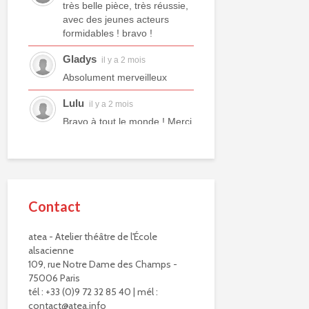
très belle pièce, très réussie,
avec des jeunes acteurs
formidables ! bravo !
Gladys
il y a 2 mois
Absolument merveilleux
Lulu
il y a 2 mois
Bravo à tout le monde ! Merci
à tous les professeurs et à
tous les camarades
comédiens. Une année ex...
voir plus
Contact
Murielle R.
il y a 2 mois
Bravo à eux. Bravo à vous !
atea - Atelier théâtre de l'École
alsacienne
Virginie Delisle
il y a 3 mois
109, rue Notre Dame des Champs -
Bravo à toute l'équipe de
75006 Paris
L'ATEA.
tél : +33 (0)9 72 32 85 40 | mél :
Un choix exigeant.
contact@atea.info