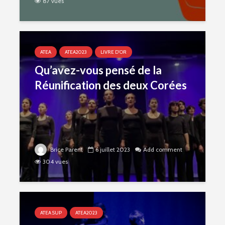
87 vues
ATEA
ATEA2023
LIVRE D'OR
Qu’avez-vous pensé de la
Réunification des deux Corées
Brice Parent
6 juillet 2023
Add comment
304 vues
ATEA SUP
ATEA2023