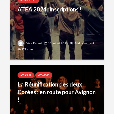
ATEACOLLÈGE
ATEA 2024 : inscriptions !
Brice Parent
10 juillet 2023
Add comment
272 vues
ATEA SUP
ATEA2023
La Réunification des deux
Corées : en route pour Avignon
!