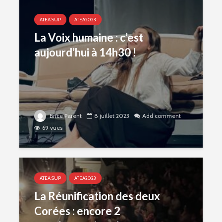
ATEA SUP
ATEA2023
La Voix humaine : c’est
aujourd’hui à 14h30 !
Brice Parent
8 juillet 2023
Add comment
69 vues
ATEA SUP
ATEA2023
La Réunification des deux
Corées : encore 2