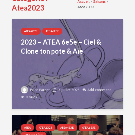
Accueil
>
Saisons
>
Atea2023
Atea2023
ATEA2023
ATEA6E5E
2023 – ATEA 6e5e – Ciel &
Clone ton pote & Aïe
Brice Parent
14 juillet 2023
Add comment
0 vues
ATEA
ATEA2023
ATEA4E3E
ATEA6E5E