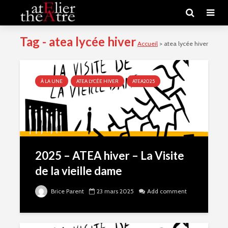
Tag - atea lycée hiver
Accueil
>
atea lycée hiver
À LA UNE
ATEA LYCÉE HIVER
ATEA2025
2025 – ATEA hiver – La Visite
de la vieille dame
Brice Parent
23 mars 2025
Add comment