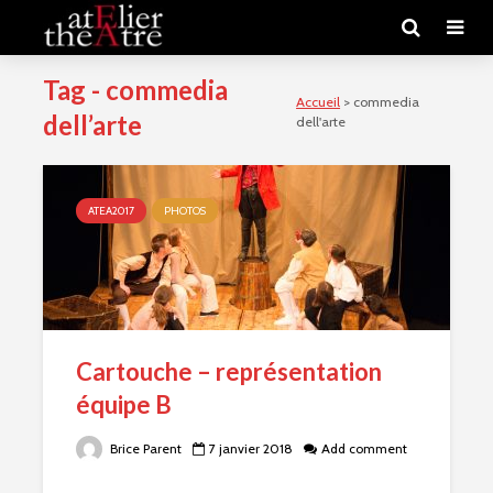
Tag - commedia
Accueil
>
commedia
dell’arte
dell'arte
ATEA2017
PHOTOS
Cartouche – représentation
équipe B
Brice Parent
7 janvier 2018
Add comment