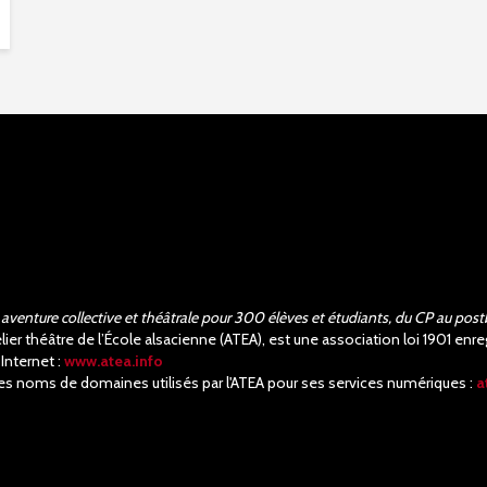
aventure collective et théâtrale pour 300 élèves et étudiants, du CP au post
elier théâtre de l’École alsacienne (ATEA), est une association loi 1901 e
 Internet :
www.atea.info
es noms de domaines utilisés par l'ATEA pour ses services numériques :
a