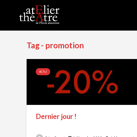
Tag - promotion
ACTU
Dernier jour !