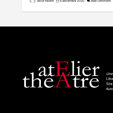
Brice Parent
6 décembre 2020
Add comment
Une 
L’At
Site
Autr