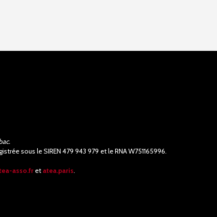
bac.
nregistrée sous le SIREN 479 943 979 et le RNA W751165996.
tea-asso.fr
et
atea.paris
.