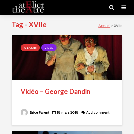
Tag - XVIIe
Accueil
>
XVIIe
ATEA2015
VIDÉO
Vidéo – George Dandin
Brice Parent
18 mars 2018
Add comment