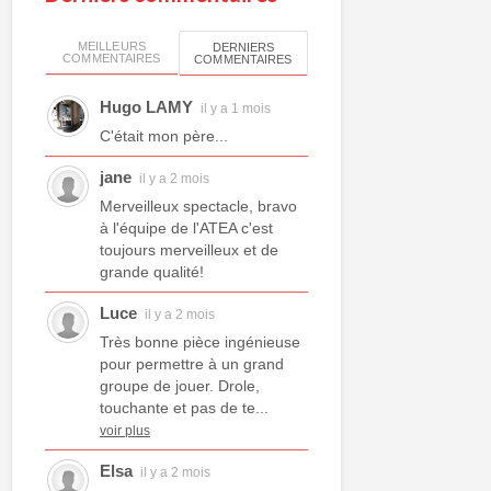
MEILLEURS
DERNIERS
COMMENTAIRES
COMMENTAIRES
Hugo LAMY
il y a 1 mois
C'était mon père...
jane
il y a 2 mois
Merveilleux spectacle, bravo
à l'équipe de l'ATEA c'est
toujours merveilleux et de
grande qualité!
Luce
il y a 2 mois
Très bonne pièce ingénieuse
pour permettre à un grand
groupe de jouer. Drole,
touchante et pas de te...
voir plus
Elsa
il y a 2 mois