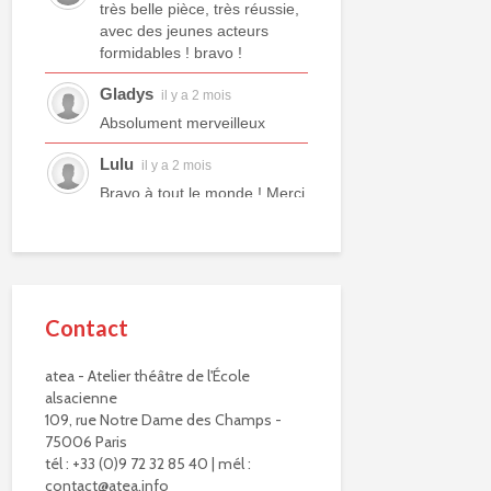
très belle pièce, très réussie,
avec des jeunes acteurs
formidables ! bravo !
Gladys
il y a 2 mois
Absolument merveilleux
Lulu
il y a 2 mois
Bravo à tout le monde ! Merci
à tous les professeurs et à
tous les camarades
comédiens. Une année ex...
voir plus
Contact
Murielle R.
il y a 2 mois
Bravo à eux. Bravo à vous !
atea - Atelier théâtre de l'École
alsacienne
Virginie Delisle
il y a 3 mois
109, rue Notre Dame des Champs -
Bravo à toute l'équipe de
75006 Paris
L'ATEA.
tél : +33 (0)9 72 32 85 40 | mél :
Un choix exigeant.
contact@atea.info