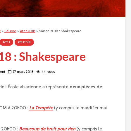
é
>
Saisons
>
Atea2018
>
Saison 2018 : Shakespeare
ACTU
ATEA2018
18 : Shakespeare
rent
27 mars 2018
441 vues
 de l’École alsacienne a représenté
deux pièces de
 2018 à 20h00 :
La Tempête
(y compris le mardi 1er mai
 à 20h00 :
Beaucoup de bruit pour rien
(y compris le