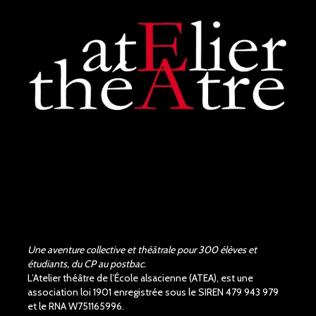
de la pièce de Shakespeare,
les acteurs et la...
voir plus
Judith Aubry.
il y a 3 mois
Bravo !!! Que de bons
acteurs !! Quel beau travail.
Un Richard III de très bonne
qualité.
Une aventure collective et théâtrale pour 300 élèves et
étudiants, du CP au postbac.
L’Atelier théâtre de l’École alsacienne (ATEA), est une
association loi 1901 enregistrée sous le SIREN 479 943 979
et le RNA W751165996.