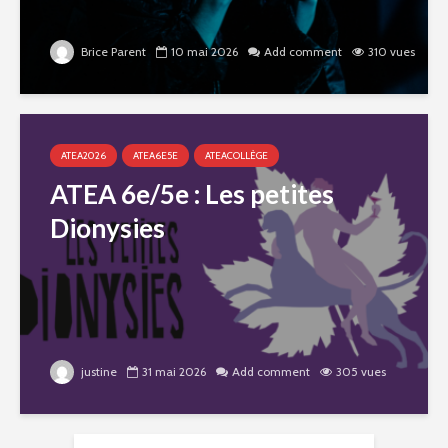
Brice Parent
10 mai 2026
Add comment
310 vues
ATEA2026
ATEA6E5E
ATEACOLLÈGE
ATEA 6e/5e : Les petites
Dionysies
justine
31 mai 2026
Add comment
305 vues