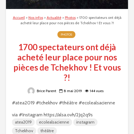
Accueil
>
Nos infos
>
Actualité
>
Photos
>
1700 spectateurs ont déjà
acheté leur place pour nos pièces de Tchekhov ! Et vous ?!
PHOTOS
1700 spectateurs ont déjà
acheté leur place pour nos
pièces de Tchekhov ! Et vous
?!
Brice Parent
8 mai 2019
144 vues
#atea2019 #tchekhov #théâtre #ecolealsacienne
via #Instagram https://alsa.ovh/2Jq2q9s
atea2019
ecolealsacienne
instagram
Tchekhov
théâtre