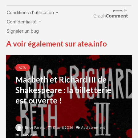
A voir également sur atea.info
ACTU
Macbeth et Richard III de
Shakespeare : la billetterie
est ouverte !
Brice Parent
13 avril 2026
Add comment
1 445 vues