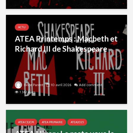
ACTU
ATEA Printemps : Macbeth et
Richard III de Shakespeare
Brice Parent
10 avril 2026
Add comment
1 362 vues
ATEA CE/CM
ATEA PRIMAIRE
ATEA2025