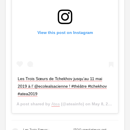
View this post on Instagram
Les Trois Sœurs de Tchekhov jusqu’au 11 mai
2019 à l’ @ecolealsacienne ! #théâtre #tchekhov
#atea2019
A post shared by
Atea
(@ateainfo) on
May 8, 2019 at 3:01am PDT
Les Trois Sœurs :
1700 spectateurs ont