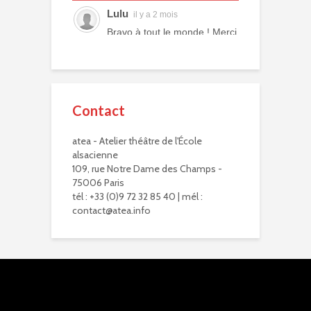
Lulu
il y a 2 mois
Bravo à tout le monde ! Merci
à tous les professeurs et à
tous les camarades
comédiens. Une année ex...
voir plus
Contact
Murielle R.
il y a 2 mois
atea - Atelier théâtre de l'École
Bravo à eux. Bravo à vous !
alsacienne
Virginie Delisle
109, rue Notre Dame des Champs -
il y a 3 mois
75006 Paris
Bravo à toute l'équipe de
tél : +33 (0)9 72 32 85 40 | mél :
L'ATEA.
contact@atea.info
Un choix exigeant.
Un moment inoubliable,
d'une intensité remarquab...
voir plus
Zoraida G.
il y a 3 mois