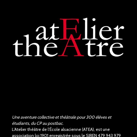
Superbe performance. On
sent tout le poids du tragique
de la pièce de Shakespeare,
les acteurs et la...
voir plus
Judith Aubry.
il y a 3 mois
Bravo !!! Que de bons
acteurs !! Quel beau travail.
Un Richard III de très bonne
qualité.
Une aventure collective et théâtrale pour 300 élèves et
étudiants, du CP au postbac.
L’Atelier théâtre de l’École alsacienne (ATEA), est une
association loi 1901 enregistrée sous le SIREN 479 943 979