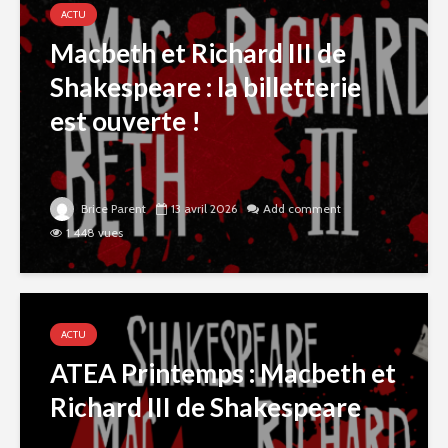
ACTU
Macbeth et Richard III de
Shakespeare : la billetterie
est ouverte !
Brice Parent
13 avril 2026
Add comment
1 448 vues
ACTU
ATEA Printemps : Macbeth et
Richard III de Shakespeare