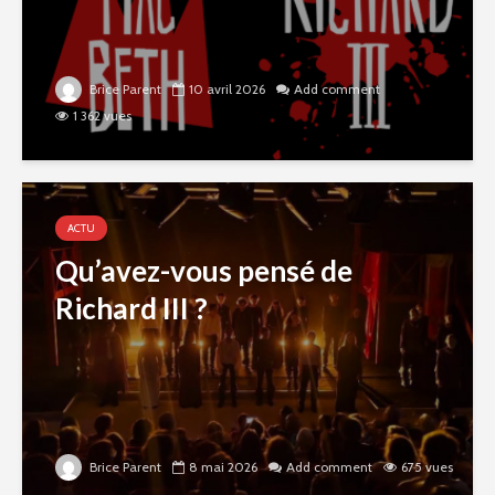
Brice Parent
10 avril 2026
Add comment
1 362 vues
ACTU
Qu’avez-vous pensé de
Richard III ?
Brice Parent
8 mai 2026
Add comment
675 vues