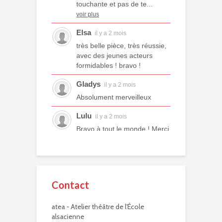
touchante et pas de te...
voir plus
Elsa
il y a 2 mois
très belle pièce, très réussie,
avec des jeunes acteurs
formidables ! bravo !
Gladys
il y a 2 mois
Absolument merveilleux
Lulu
il y a 2 mois
Bravo à tout le monde ! Merci
à tous les professeurs et à
tous les camarades
comédiens. Une année ex...
voir plus
Contact
Murielle R.
il y a 2 mois
atea - Atelier théâtre de l'École
Bravo à eux. Bravo à vous !
alsacienne