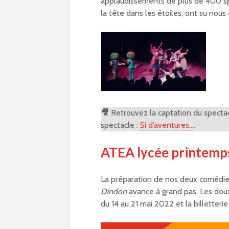
applaudissements de plus de 400 spec
la tête dans les étoiles, ont su nous
🎥
Retrouvez la captation du spectacl
spectacle :
Si d’aventures…
.
ATEA lycée printemp
La préparation de nos deux comédi
Dindon
avance à grand pas. Les douz
du 14 au 21 mai 2022 et la billetteri