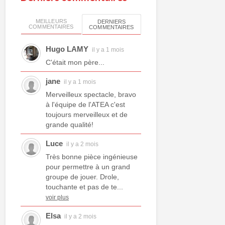
MEILLEURS
DERNIERS
COMMENTAIRES
COMMENTAIRES
Hugo LAMY
il y a 1 mois
C'était mon père...
jane
il y a 1 mois
Merveilleux spectacle, bravo
à l'équipe de l'ATEA c'est
toujours merveilleux et de
grande qualité!
Luce
il y a 2 mois
Très bonne pièce ingénieuse
pour permettre à un grand
groupe de jouer. Drole,
touchante et pas de te...
voir plus
Elsa
il y a 2 mois