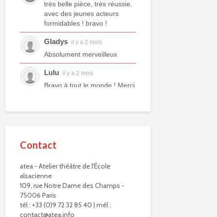
très belle pièce, très réussie,
avec des jeunes acteurs
formidables ! bravo !
Gladys
il y a 2 mois
Absolument merveilleux
Lulu
il y a 2 mois
Bravo à tout le monde ! Merci
à tous les professeurs et à
tous les camarades
comédiens. Une année ex...
voir plus
Contact
Murielle R.
il y a 2 mois
Bravo à eux. Bravo à vous !
atea - Atelier théâtre de l'École
alsacienne
Virginie Delisle
il y a 3 mois
109, rue Notre Dame des Champs -
Bravo à toute l'équipe de
75006 Paris
L'ATEA.
tél : +33 (0)9 72 32 85 40 | mél :
Un choix exigeant.
contact@atea.info