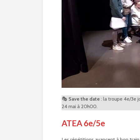
🎭
Save the date
: la troupe 4e/3e 
24 mai à 20h00.
ATEA 6e/5e
Les répétitions avancent à bon trai