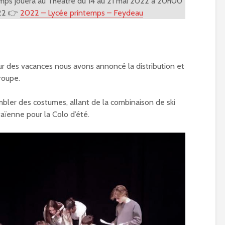
temps jouera au Théâtre du 14 au 21 mai 2022 à 20h00
022 👉
2022 – Lycée printemps – Feydeau
r des vacances nous avons annoncé la distribution et
roupe.
ler des costumes, allant de la combinaison de ski
waïenne pour la Colo d’été.