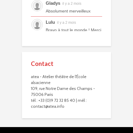
Gladys
il y a 2 mois
Absolument merveilleux
Lulu
il y a 2 mois
Bravo à tout le monde ! Merci
à tous les professeurs et à
tous les camarades
comédiens. Une année ex...
voir plus
Contact
Murielle R.
il y a 2 mois
atea - Atelier théâtre de l'École
Bravo à eux. Bravo à vous !
alsacienne
Virginie Delisle
109, rue Notre Dame des Champs -
il y a 3 mois
75006 Paris
Bravo à toute l'équipe de
tél : +33 (0)9 72 32 85 40 | mél :
L'ATEA.
contact@atea.info
Un choix exigeant.
Un moment inoubliable,
d'une intensité remarquab...
voir plus