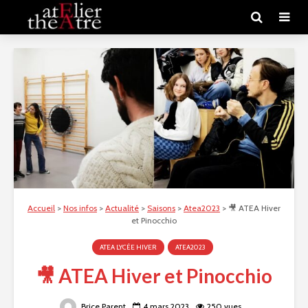
Accueil
>
Nos infos
>
Actualité
>
Saisons
>
Atea2023
>
🎥 ATEA Hiver
et Pinocchio
ATEA LYCÉE HIVER
ATEA2023
🎥 ATEA Hiver et Pinocchio
Brice Parent
4 mars 2023
250 vues