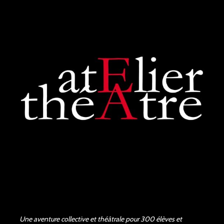
Zoraida G.
il y a 3 mois
Superbe performance. On
sent tout le poids du tragique
de la pièce de Shakespeare,
les acteurs et la...
voir plus
Judith Aubry.
il y a 3 mois
Bravo !!! Que de bons
acteurs !! Quel beau travail.
Un Richard III de très bonne
qualité.
Une aventure collective et théâtrale pour 300 élèves et