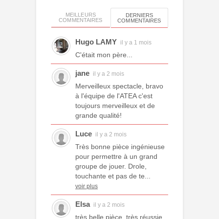
MEILLEURS
DERNIERS
COMMENTAIRES
COMMENTAIRES
Hugo LAMY
il y a 1 mois
C'était mon père...
jane
il y a 2 mois
Merveilleux spectacle, bravo
à l'équipe de l'ATEA c'est
toujours merveilleux et de
grande qualité!
Luce
il y a 2 mois
Très bonne pièce ingénieuse
pour permettre à un grand
groupe de jouer. Drole,
touchante et pas de te...
voir plus
Elsa
il y a 2 mois
très belle pièce, très réussie,