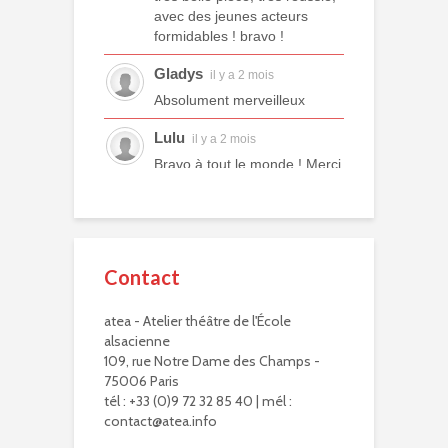
avec des jeunes acteurs
formidables ! bravo !
Gladys
il y a 2 mois
Absolument merveilleux
Lulu
il y a 2 mois
Bravo à tout le monde ! Merci
à tous les professeurs et à
tous les camarades
comédiens. Une année ex...
voir plus
Contact
Murielle R.
il y a 2 mois
atea - Atelier théâtre de l'École
Bravo à eux. Bravo à vous !
alsacienne
Virginie Delisle
109, rue Notre Dame des Champs -
il y a 3 mois
75006 Paris
Bravo à toute l'équipe de
tél : +33 (0)9 72 32 85 40 | mél :
L'ATEA.
contact@atea.info
Un choix exigeant.