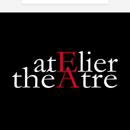
Un moment inoubliable,
d'une intensité remarquab...
voir plus
Zoraida G.
il y a 3 mois
Superbe performance. On
sent tout le poids du tragique
de la pièce de Shakespeare,
les acteurs et la...
voir plus
Judith Aubry.
il y a 3 mois
Bravo !!! Que de bons
acteurs !! Quel beau travail.
Un Richard III de très bonne
qualité.