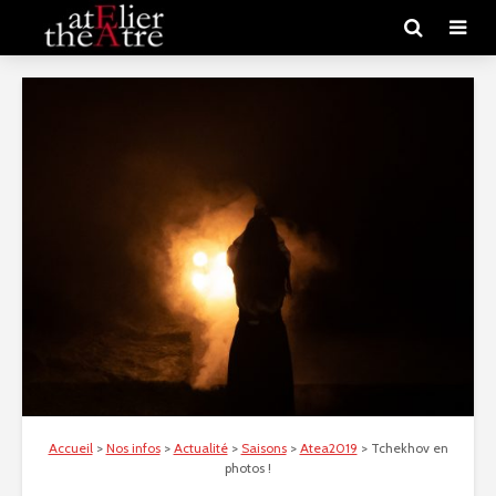
Accueil
>
Nos infos
>
Actualité
>
Saisons
>
Atea2019
>
Tchekhov en
photos !