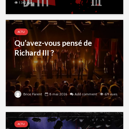
1 362 vues
ACTU
Qu’avez-vous pensé de
Richard III ?
Brice Parent
8 mai 2026
Add comment
671 vues
ACTU