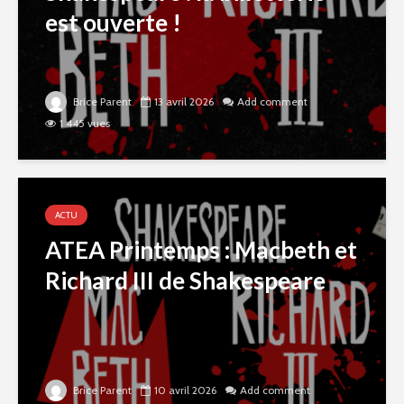
est ouverte !
Brice Parent
13 avril 2026
Add comment
1 445 vues
ACTU
ATEA Printemps : Macbeth et
Richard III de Shakespeare
Brice Parent
10 avril 2026
Add comment