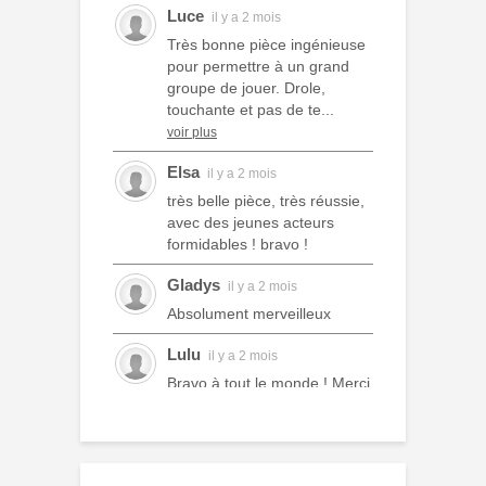
Luce
il y a 2 mois
Très bonne pièce ingénieuse
pour permettre à un grand
groupe de jouer. Drole,
touchante et pas de te...
voir plus
Elsa
il y a 2 mois
très belle pièce, très réussie,
avec des jeunes acteurs
formidables ! bravo !
Gladys
il y a 2 mois
Absolument merveilleux
Lulu
il y a 2 mois
Bravo à tout le monde ! Merci
à tous les professeurs et à
tous les camarades
comédiens. Une année ex...
voir plus