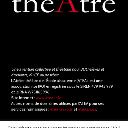
acteurs !! Quel beau travail.
Un Richard III de très bonne
qualité.
Une aventure collective et théâtrale pour 300 élèves et
étudiants, du CP au postbac.
L’Atelier théâtre de l’École alsacienne (ATEA), est une
association loi 1901 enregistrée sous le SIREN 479 943 979
et le RNA W751165996.
Site Internet :
www.atea.info
Autres noms de domaines utilisés par l'ATEA pour ses
services numériques :
atea-asso.fr
et
atea.paris
.