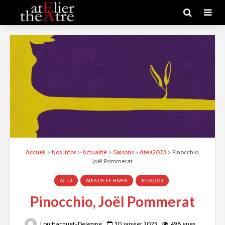
Accueil
>
Nos infos
>
Actualité
>
Saisons
>
Atea2023
>
Pinocchio,
Joël Pommerat
ACTU
ATEA LYCÉE HIVER
ATEA2023
Pinocchio, Joël Pommerat
Lou Hacquet-Delepine
30 janvier 2023
498 vues