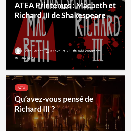
ATEA Printemps : Macbeth et
Richard III de Shakespeare
Brice Parent
10 avril 2026
Add comment
1 362 vues
ACTU
Qu’avez-vous pensé de
Richard III ?