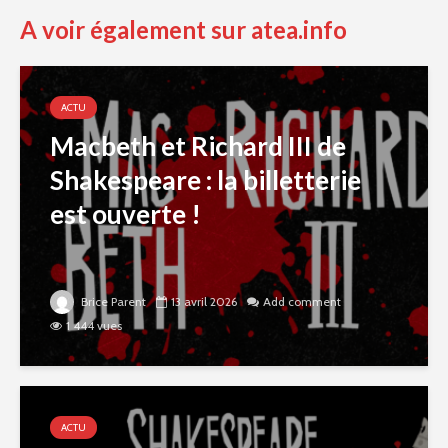
A voir également sur atea.info
ACTU
Macbeth et Richard III de
Shakespeare : la billetterie
est ouverte !
Brice Parent
13 avril 2026
Add comment
1 444 vues
ACTU