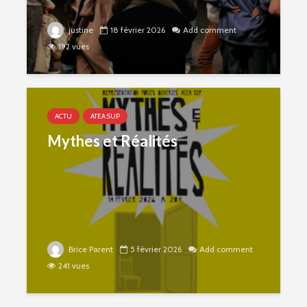
justine
18 février 2026
Add comment
192 vues
ACTU
ATEA SUP
Mythes et Réalités
Brice Parent
5 février 2026
Add comment
241 vues