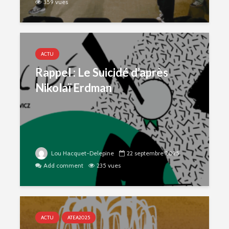
359 vues
ACTU
Rappel : Le Suicidé d’après
Nikolaï Erdman
Lou Hacquet-Delepine
22 septembre 2025
Add comment
235 vues
ACTU
ATEA2025