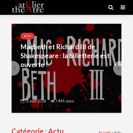
ACTU
Macbeth et Richard III de
Shakespeare : la billetterie est
ouverte !
13 avril 2026
1 445 vues
Catégorie : Actu
Accueil
>
Actu